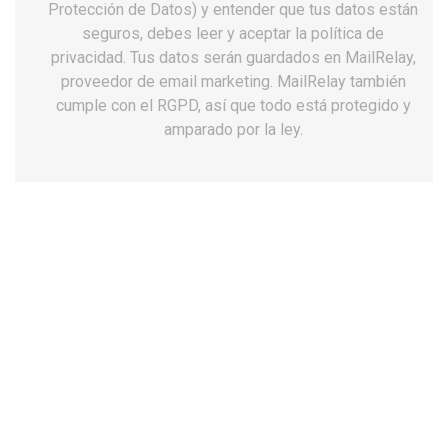
Protección de Datos) y entender que tus datos están
seguros, debes leer y aceptar la política de
privacidad. Tus datos serán guardados en MailRelay,
proveedor de email marketing. MailRelay también
Calzado laboral
cumple con el RGPD, así que todo está protegido y
amparado por la ley.
Haber, te digo que tienen en común las azafatas, con
enfermeras, camareras, fisioterapeutas, dentistas,
limpiadoras, panaderos , o pastelero, Pues es muy
sencillo, ya que todos vosotros recomendáis calzados
retos para comprar las zapatillas ,zuecos, y zapatos
para trabajo. Y ahora dime que No quieres.
AQUI CALZADO LABORAL