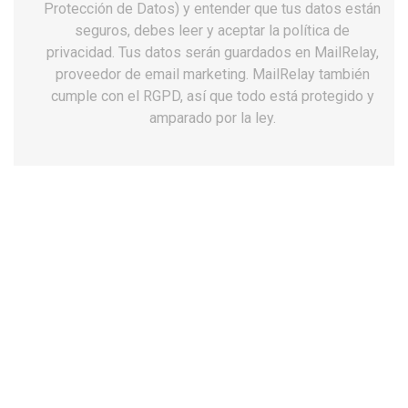
67,91 €
65,90 €
Protección de Datos) y entender que tus datos están
seguros, debes leer y aceptar la política de
privacidad. Tus datos serán guardados en MailRelay,
favorite_border
favorite_border
proveedor de email marketing. MailRelay también
cumple con el RGPD, así que todo está protegido y
amparado por la ley.
Zapatos luisetti 20402ST
Zapatos luisetti 20403ST
piel calima...
piel calima...
70,91 €
63,90 €
favorite_border
favorite_border