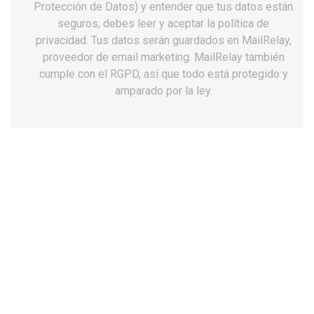
Protección de Datos) y entender que tus datos están
seguros, debes leer y aceptar la política de
privacidad. Tus datos serán guardados en MailRelay,
proveedor de email marketing. MailRelay también
Botas Zamberlan 4014
Botas Zamberlan 4013
cumple con el RGPD, así que todo está protegido y
LYNX MID GTX RR...
Leopard GTX RR...
amparado por la ley.
349,02 €
329,02 €
favorite_border
favorite_border
×
×
×
CREAR LISTA DE DESEOS
INICIAR SESIÓN
×
((MODALTITLE))
AÑADIR A LA LISTA DE
Nombre de la lista de deseos
Botas Zamberlan 4015
Botas Zamberlan
DESEOS
Debe iniciar sesión para guardar productos en su lista de deseos.
((confirmMessage))
Leopard FGL GTX...
701CORMONS GTX WL...