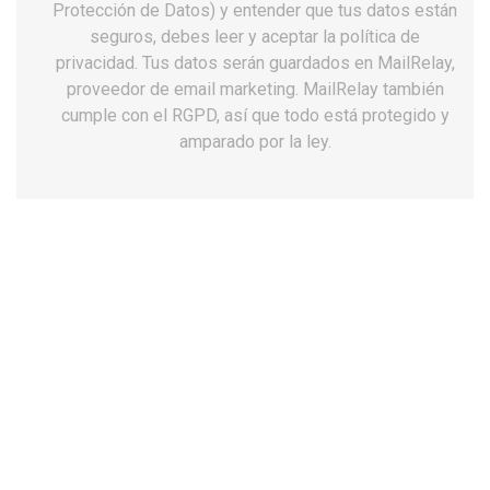
Protección de Datos) y entender que tus datos están
seguros, debes leer y aceptar la política de
privacidad. Tus datos serán guardados en MailRelay,
proveedor de email marketing. MailRelay también
cumple con el RGPD, así que todo está protegido y
amparado por la ley.
Botas chiruca boxer boa 01 gore-tex-
Vibram
259,99 €
Impuestos incluidos
Talla: 43
39
40
41
42
43
44
45
46