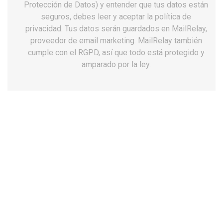
Protección de Datos) y entender que tus datos están
seguros, debes leer y aceptar la política de
privacidad. Tus datos serán guardados en MailRelay,
proveedor de email marketing. MailRelay también
cumple con el RGPD, así que todo está protegido y
amparado por la ley.
Zapatos unisex Dian milan-scl picado
negro antideslizantes
44,97 €
Impuestos incluidos
Talla: 34
34
35
36
37
38
39
40
41