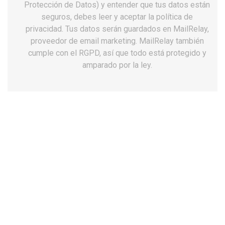
Protección de Datos) y entender que tus datos están
seguros, debes leer y aceptar la política de
privacidad. Tus datos serán guardados en MailRelay,
proveedor de email marketing. MailRelay también
cumple con el RGPD, así que todo está protegido y
amparado por la ley.
Zuecos unisex Dian Eva verde
antideslizantes
32,12 €
Impuestos incluidos