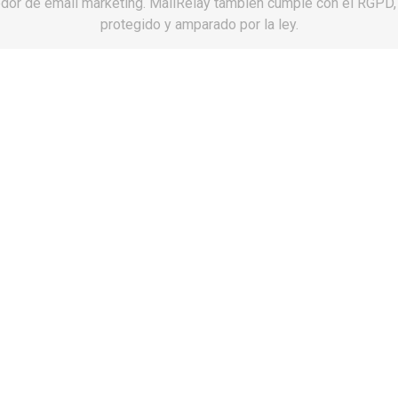
dor de email marketing. MailRelay también cumple con el RGPD,
protegido y amparado por la ley.
Mira.
Definiciones.
Hombre:
Ser hum
Mujer:
Ser human
Y no te complico 
Ahora elige talla
Solo estas aqui
Primer paso:
Pag
Segundo paso:
S
recibes tu paquet
Tercer paso:
Est
lo que tu quieras