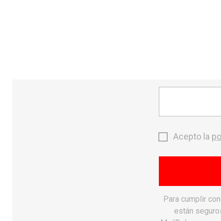
send
CONTACTO
MONTAÑA
search
Inicio
Calzado
chevron_right
Acepto la
po
Para cumplir co
están seguros