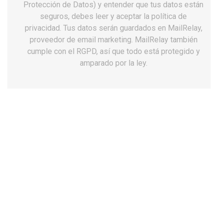
Protección de Datos) y entender que tus datos están
seguros, debes leer y aceptar la política de
privacidad. Tus datos serán guardados en MailRelay,
proveedor de email marketing. MailRelay también
cumple con el RGPD, así que todo está protegido y
amparado por la ley.
Zuecos unisex Dian Eva plus violeta
antideslizantes
60,15 €
Impuestos incluidos
Talla: 35
35
36
37
38
39
40
41
42