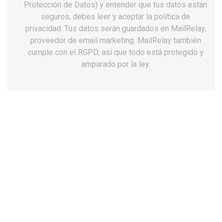
Protección de Datos) y entender que tus datos están
seguros, debes leer y aceptar la política de
privacidad. Tus datos serán guardados en MailRelay,
proveedor de email marketing. MailRelay también
cumple con el RGPD, así que todo está protegido y
amparado por la ley.
Zuecos unisex Dian pisa blanco
antideslizantes
44,52 €
Impuestos incluidos
Talla: 45
34
35
36
37
38
39
40
41