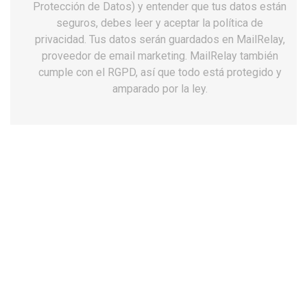
Protección de Datos) y entender que tus datos están
seguros, debes leer y aceptar la política de
privacidad. Tus datos serán guardados en MailRelay,
proveedor de email marketing. MailRelay también
cumple con el RGPD, así que todo está protegido y
amparado por la ley.
Zuecos unisex Dian Eva negro
antideslizantes
32,12 €
Impuestos incluidos