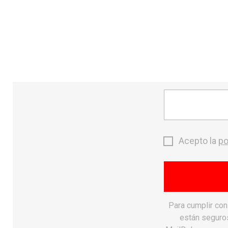
send
CONTACTO
MONTAÑA
search
Inicio
Calzado
chevron_right
Acepto la
po
Para cumplir co
están seguros