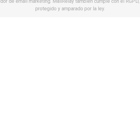
dor de email marketing. MailRelay también cumple con el RGPD,
34
35
3
protegido y amparado por la ley.
44
45
4
Mira.
Definiciones.
Hombre:
Ser hum
Mujer:
Ser human
Y no te complico 
Ahora elige talla
Solo estas aqui
Primer paso:
Pag