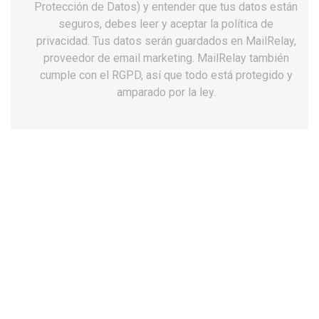
Protección de Datos) y entender que tus datos están
seguros, debes leer y aceptar la política de
privacidad. Tus datos serán guardados en MailRelay,
proveedor de email marketing. MailRelay también
cumple con el RGPD, así que todo está protegido y
amparado por la ley.
Zuecos unisex Dian mar liso blanco
antideslizantes
47,76 €
Impuestos incluidos
Talla: 35
35
36
37
38
39
40
41
42