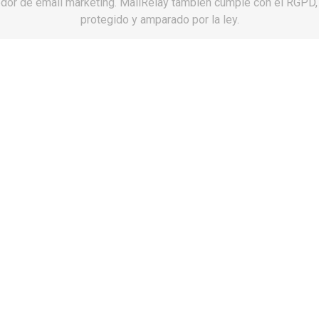
dor de email marketing. MailRelay también cumple con el RGPD,
protegido y amparado por la ley.
35
36
4

Últimas unid
Mira.
Definiciones.
Hombre:
Ser hum
Mujer:
Ser human
Y no te complico 
Ahora elige talla
Solo estas aqui
Primer paso:
Pag