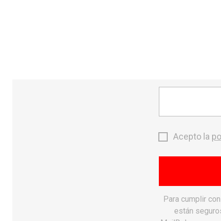
send
CONTACTO
MONTAÑA
search
Inicio
chevron_right
-15%
Acepto la
po
Para cumplir co
están seguros