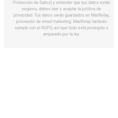
Protección de Datos) y entender que tus datos están
seguros, debes leer y aceptar la política de
privacidad. Tus datos serán guardados en MailRelay,
proveedor de email marketing. MailRelay también
cumple con el RGPD, así que todo está protegido y
amparado por la ley.
Zapatillas unisex Dian valencia plus
estampado antideslizantes
55,60 €
Impuestos incluidos
Talla: 35
35
36
37
38
39
40
41
42