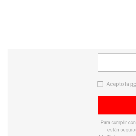
send
CONTACTO
MONTAÑA
search
Acepto la
po
Para cumplir co
están seguros