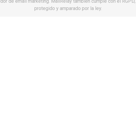
dor de email marketing. MailRelay también cumple con el RGPD,
protegido y amparado por la ley.

Últimas unid
Mira.
Definiciones.
Hombre:
Ser hum
Mujer:
Ser human
Y no te complico 
Ahora elige talla
Solo estas aqui
Primer paso:
Pag
Segundo paso:
S
recibes tu paquet
Tercer paso:
Est
lo que tu quieras
lo observas con 