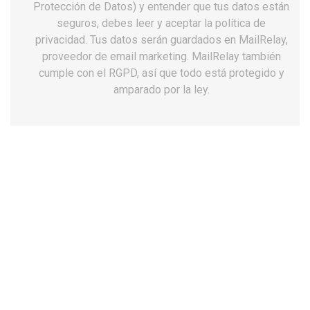
Protección de Datos) y entender que tus datos están
seguros, debes leer y aceptar la política de
privacidad. Tus datos serán guardados en MailRelay,
proveedor de email marketing. MailRelay también
cumple con el RGPD, así que todo está protegido y
amparado por la ley.
Zapatillas chiruca etnico 03 gore-tex-
Vibram
119,99 €
149,99 €
AHORRA 30,00 €
Impuestos incluidos
Talla: 39
39
40
41
42
43
44
45
46
Mira.
Definiciones.