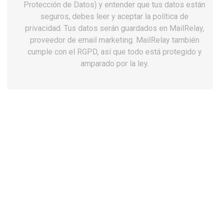
Protección de Datos) y entender que tus datos están
seguros, debes leer y aceptar la política de
privacidad. Tus datos serán guardados en MailRelay,
proveedor de email marketing. MailRelay también
cumple con el RGPD, así que todo está protegido y
amparado por la ley.
Zapatillas chiruca etnico 03 gore-tex-
Vibram
119,99 €
149,99 €
AHORRA 30,00 €
Impuestos incluidos
Talla: 39
39
40
41
42
43
44
45
46
Mira.
Definiciones.