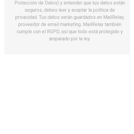
Protección de Datos) y entender que tus datos están
seguros, debes leer y aceptar la política de
privacidad. Tus datos serán guardados en MailRelay,
proveedor de email marketing. MailRelay también
cumple con el RGPD, así que todo está protegido y
amparado por la ley.
Botas chiruca trofeo 01 gore-tex-Vibram
146,99 €
Impuestos incluidos
Talla: 47
36
37
38
39
40
41
42
43
44
45
46
47