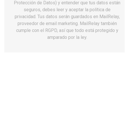
Protección de Datos) y entender que tus datos están
seguros, debes leer y aceptar la política de
privacidad. Tus datos serán guardados en MailRelay,
proveedor de email marketing. MailRelay también
cumple con el RGPD, así que todo está protegido y
amparado por la ley.
Botas chiruca massana 08 gore-tex
119,99 €
Impuestos incluidos
Talla: 42
36
37
38
39
40
41
42
Mira.