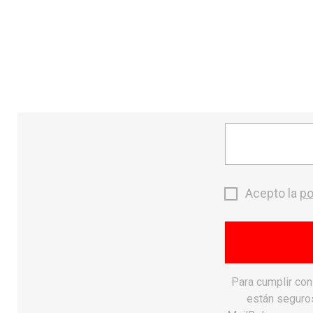
send
CONTACTO
MONTAÑA
search
Acepto la
po
Para cumplir co
favorite_border
están seguros