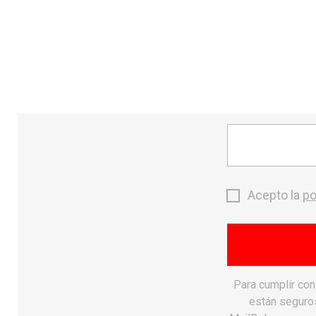
send
CONTACTO
MONTAÑA
search
Acepto la
po
Precio
Para cumplir co
favorite_border
están seguros