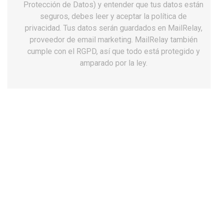
Protección de Datos) y entender que tus datos están
seguros, debes leer y aceptar la política de
privacidad. Tus datos serán guardados en MailRelay,
proveedor de email marketing. MailRelay también
cumple con el RGPD, así que todo está protegido y
amparado por la ley.
Zuecos unisex Dian 02/s perforado verde
antideslizantes
40,94 €
Impuestos incluidos
Talla: 33/34
33/34
35/36
37/38
39/40
41/42